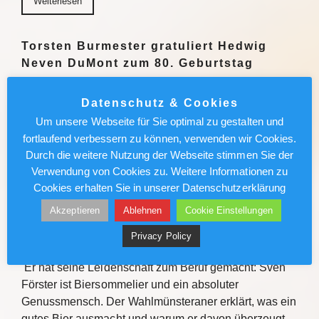
Weiterlesen
Torsten Burmester gratuliert Hedwig
Neven DuMont zum 80. Geburtstag
7. August 2026, 11:00Kölner Ehrenbürgerin setzt sich
Datenschutz & Cookies
seit Jahrzehnten für Kinder und Jugendliche ein
Um unsere Webseite für Sie optimal zu gestalten und
Weiterlesen
fortlaufend verbessern zu können, verwenden wir Cookies.
Durch die weitere Nutzung der Webseite stimmen Sie der
Weiterlesen
Verwendung von Cookies zu. Weitere Informationen zu
Cookies erhalten Sie in unserer Datenschutzerklärung
Sven Förster ist Biersommelier:
Akzeptieren
Ablehnen
Cookie Einstellungen
„Schmeckt mir nicht, akzeptiere ich
Privacy Policy
nicht“
Er hat seine Leidenschaft zum Beruf gemacht: Sven
Förster ist Biersommelier und ein absoluter
Genussmensch. Der Wahlmünsteraner erklärt, was ein
gutes Bier ausmacht und warum er davon überzeugt