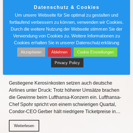
Roadshow ein, um über Kreuzfahrt-Highlights
Datenschutz & Cookies
2027/2028 zu informieren. Mit praxisnahen
Um unsere Webseite für Sie optimal zu gestalten und
Verkaufstipps, direktem Austausch und
fortlaufend verbessern zu können, verwenden wir Cookies.
Gewinnchancen bietet die Veranstaltungsreihe
Durch die weitere Nutzung der Webseite stimmen Sie der
Einblicke zu den Fluss- und…
Verwendung von Cookies zu. Weitere Informationen zu
Cookies erhalten Sie in unserer Datenschutzerklärung
Weiterlesen
Akzeptieren
Ablehnen
Cookie Einstellungen
Privacy Policy
Lufthansa/Condor: Kerosinkosten
drücken den Gewinn
Gestiegene Kerosinkosten setzen auch deutsche
Airlines unter Druck: Trotz höherer Umsätze brachen
die Gewinne beim Lufthansa-Konzern ein. Lufthansa-
Chef Spohr spricht von einem schwierigen Quartal,
Condor-CEO Gerber hält niedrigere Ticketpreise in…
Weiterlesen