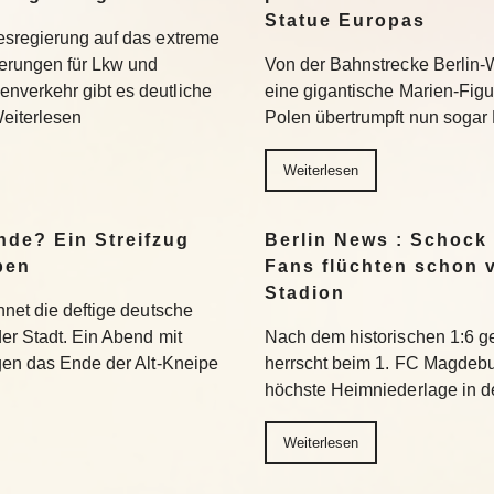
Statue Europas
esregierung auf das extreme
erungen für Lkw und
Von der Bahnstrecke Berlin-
nverkehr gibt es deutliche
eine gigantische Marien-Figu
Weiterlesen
Polen übertrumpft nun sogar 
Weiterlesen
nde? Ein Streifzug
Berlin News : Schock
pen
Fans flüchten schon 
Stadion
hnet die deftige deutsche
der Stadt. Ein Abend mit
Nach dem historischen 1:6 g
egen das Ende der Alt-Kneipe
herrscht beim 1. FC Magdeburg
höchste Heimniederlage in de
Weiterlesen