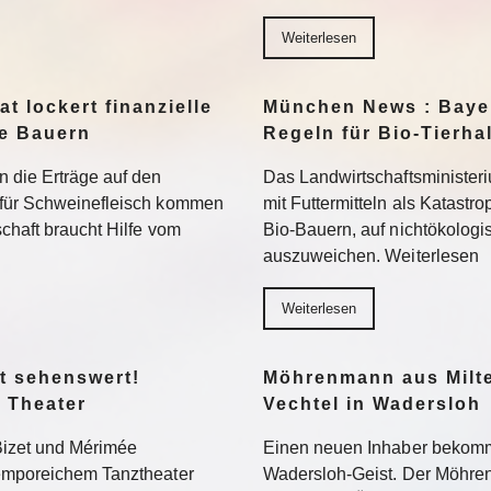
Weiterlesen
t lockert finanzielle
München News : Bayer
ne Bauern
Regeln für Bio-Tierha
n die Erträge auf den
Das Landwirtschaftsministeri
 für Schweinefleisch kommen
mit Futtermitteln als Katastro
chaft braucht Hilfe vom
Bio-Bauern, auf nichtökolog
auszuweichen. Weiterlesen
Weiterlesen
t sehenswert!
Möhrenmann aus Milte
 Theater
Vechtel in Wadersloh
Bizet und Mérimée
Einen neuen Inhaber bekommt
temporeichem Tanztheater
Wadersloh-Geist. Der Möhre