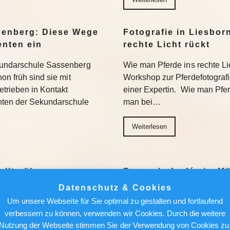
senberg: Diese Wege
Fotografie in Liesbor
enten ein
rechte Licht rückt
kundarschule Sassenberg
Wie man Pferde ins rechte Lic
on früh sind sie mit
Workshop zur Pferdefotograf
trieben in Kontakt
einer Expertin. Wie man Pferde
nten der Sekundarschule
man bei…
Weiterlesen
ollte über
Bauernhofcafés im Mü
aus-Mieter
zum Wohlfühlen
Datenschutz & Cookies
Um unsere Webseite für Sie optimal zu gestalten und fortlaufend
Ein milder Nachmittag, ein 
verbessern zu können, verwenden wir Cookies. Durch die weitere
ch einer attraktiven
Bauernhofcafé mit Schwarzwä
Nutzung der Webseite stimmen Sie der Verwendung von Cookies zu
r künftige Mieter lauern auch
geht’s nicht. Wir stellen sec