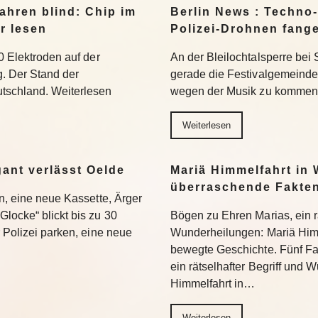
ahren blind: Chip im
Berlin News : Techno-
r lesen
Polizei-Drohnen fang
0 Elektroden auf der
An der Bleilochtalsperre bei 
g. Der Stand der
gerade die Festivalgemeinde.
tschland. Weiterlesen
wegen der Musik zu kommen.
Weiterlesen
gant verlässt Oelde
Mariä Himmelfahrt in 
überraschende Fakte
en, eine neue Kassette, Ärger
locke“ blickt bis zu 30
Bögen zu Ehren Marias, ein rä
r Polizei parken, eine neue
Wunderheilungen: Mariä Himm
bewegte Geschichte. Fünf Fa
ein rätselhafter Begriff und
Himmelfahrt in…
Weiterlesen