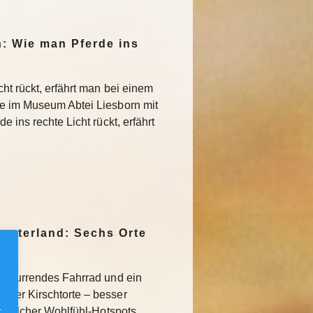
n: Wie man Pferde ins
ht rückt, erfährt man bei einem
ie im Museum Abtei Liesborn mit
 ins rechte Licht rückt, erfährt
nsterland: Sechs Orte
schnurrendes Fahrrad und ein
lder Kirschtorte – besser
.
hs solcher Wohlfühl-Hotspots