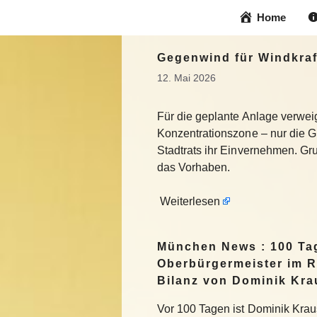
Zum
Home
Inhalt
springen
Gegenwind für Windkraf
12. Mai 2026
Für die geplante Anlage verweig
Konzentrationszone – nur die G
Stadtrats ihr Einvernehmen. Gru
das Vorhaben.
Weiterlesen
München News : 100 Ta
Oberbürgermeister im R
Bilanz von Dominik Kra
Vor 100 Tagen ist Dominik Krau