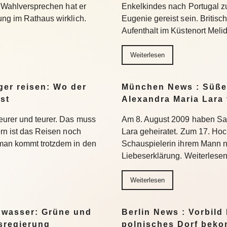
se Wahlversprechen hat er
Enkelkindes nach Portugal zu
ung im Rathaus wirklich.
Eugenie gereist sein. Britis
Aufenthalt im Küstenort Meli
Weiterlesen
er reisen: Wo der
München News : Süße 
st
Alexandra Maria Lara 
eurer und teurer. Das muss
Am 8. August 2009 haben Sa
ern ist das Reisen noch
Lara geheiratet. Zum 17. Hoc
 man kommt trotzdem in den
Schauspielerin ihrem Mann n
Liebeserklärung. Weiterlese
Weiterlesen
gwasser: Grüne und
Berlin News : Vorbild
esregierung
polnisches Dorf beko