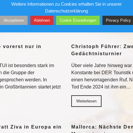
Weitere Informationen zu Cookies erhalten Sie in unserer
 sich. Das meint Redakteur
vor. Weiterlesen
Datenschutzerklärung
natsmiete…
Akzeptieren
Ablehnen
Cookie Einstellungen
Privacy Policy
Weiterlesen
 vorerst nur in
Christoph Führer: Zwe
Gedächtnisturnier
UI ist besonders stark im
Über viele Jahre hinweg war 
 die Gruppe der
Konstante bei DER Touristik
gesprochen werden. In
einen hervorragenden Ruf. 
in Großbritannien startet jetzt
Tod Ende 2024 ist ihm ein…
Weiterlesen
yatt Ziva in Europa ein
Mallorca: Nächste D