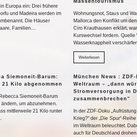
Massentourismus
 in Europa ein: Drei frühere
Korfu und Madeira werden im
Wohnungsnot, Staus und Was
 umbenannt. Die Häuser
Mallorca den Konflikt um den
 Paare, Familien…
Ciro Krauthausen erklärt, wa
Kurswechsel fordern. Quell
Wasserknappheit verschärfe
Weiterlesen
a Siemoneit-Barum:
München News : ZDF-D
t 21 Kilo abgenommen
Weltraum – „dann wür
Stromversorgung in 
t Rebecca Siemoneit-Barum
zusammenbrechen“
u ändern, um abzunehmen.
ss mittlerweile 21 Kilo runter
In der ZDF-Doku „Aufrüstung 
…
Krieg?“ der „Die Spur“-Reihe
im Weltraum beleuchtet. Dabe
auch für Deutschland drohen