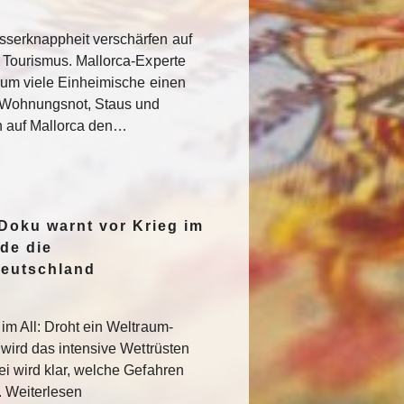
serknappheit verschärfen auf
 Tourismus. Mallorca-Experte
rum viele Einheimische einen
e Wohnungsnot, Staus und
n auf Mallorca den…
oku warnt vor Krieg im
de die
Deutschland
im All: Droht ein Weltraum-
 wird das intensive Wettrüsten
i wird klar, welche Gefahren
. Weiterlesen