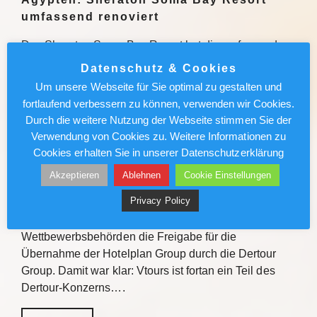
umfassend renoviert
Das Sheraton Soma Bay Resort hat die umfassende
Modernisierung abgeschlossen. Alle 326 Zimmer
Datenschutz & Cookies
sowie Lobby und Restaurants des Fünf-Sterne-
Um unsere Webseite für Sie optimal zu gestalten und
Hauses in Ägypten wurden neu gestaltet. Quelle Das
fortlaufend verbessern zu können, verwenden wir Cookies.
Sheraton Soma Bay Resort hat…
Durch die weitere Nutzung der Webseite stimmen Sie der
Verwendung von Cookies zu. Weitere Informationen zu
Weiterlesen
Cookies erhalten Sie in unserer Datenschutzerklärung
Akzeptieren
Ablehnen
Cookie Einstellungen
Vtours: IT-Wechsel kommt voran
Privacy Policy
Vor gut einem Jahr erteilten die Schweizer
Wettbewerbsbehörden die Freigabe für die
Übernahme der Hotelplan Group durch die Dertour
Group. Damit war klar: Vtours ist fortan ein Teil des
Dertour-Konzerns….