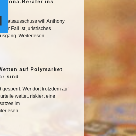
Corona-Berater ins
 Senatsausschuss will Anthony
Der Fall ist juristisches
usgang. Weiterlesen
Wetten auf Polymarket
ar sind
 gesperrt. Wer dort trotzdem auf
teile wettet, riskiert eine
satzes im
iterlesen