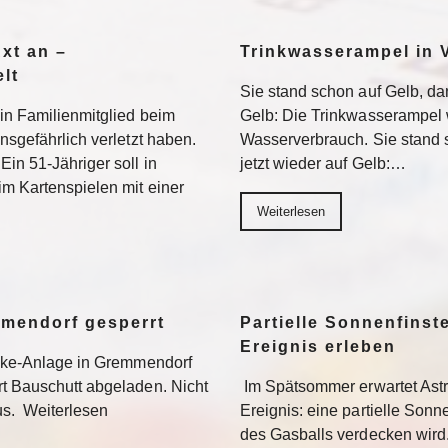
Axt an –
Trinkwasserampel in V
lt
Sie stand schon auf Gelb, dan
ein Familienmitglied beim
Gelb: Die Trinkwasserampel 
nsgefährlich verletzt haben.
Wasserverbrauch. Sie stand s
Ein 51-Jähriger soll in
jetzt wieder auf Gelb:…
im Kartenspielen mit einer
Weiterlesen
mmendorf gesperrt
Partielle Sonnenfinste
Ereignis erleben
bike-Anlage in Gremmendorf
rt Bauschutt abgeladen. Nicht
Im Spätsommer erwartet Ast
us. Weiterlesen
Ereignis: eine partielle Sonne
des Gasballs verdecken wird