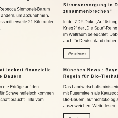
Stromversorgung in 
t Rebecca Siemoneit-Barum
zusammenbrechen“
u ändern, um abzunehmen.
ss mittlerweile 21 Kilo runter
In der ZDF-Doku „Aufrüstung 
…
Krieg?“ der „Die Spur“-Reihe
im Weltraum beleuchtet. Dabe
auch für Deutschland drohen
Weiterlesen
t lockert finanzielle
München News : Bayer
ne Bauern
Regeln für Bio-Tierha
n die Erträge auf den
Das Landwirtschaftsministeri
 für Schweinefleisch kommen
mit Futtermitteln als Katastro
chaft braucht Hilfe vom
Bio-Bauern, auf nichtökolog
auszuweichen. Weiterlesen