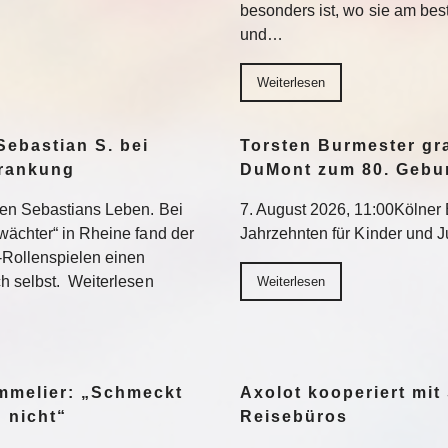
besonders ist, wo sie am be
und…
Weiterlesen
Sebastian S. bei
Torsten Burmester gr
krankung
DuMont zum 80. Gebu
ten Sebastians Leben. Bei
7. August 2026, 11:00Kölner E
wächter“ in Rheine fand der
Jahrzehnten für Kinder und 
-Rollenspielen einen
h selbst. Weiterlesen
Weiterlesen
ommelier: „Schmeckt
Axolot kooperiert mit
h nicht“
Reisebüros