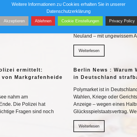
Bundesliga aufmischen
Fauci: Kommt der Ex-
Weitere Informationen zu Cookies erhalten Sie in unserer
Gefängnis?
Datenschutzerklärung
96 bezieht Claus-Dieter
Akzeptieren
Ablehnen
Cookie Einstellungen
Privacy Policy
wird sich auch in der 2.
Ein republikanisch geführter
n. Weiterlesen
Fauci strafrechtlich belangen. 
Neuland – mit ungewissem A
Weiterlesen
lizei ermittelt:
Berlin News : Warum 
 von Markgrafenheide
in Deutschland strafb
Polymarket ist in Deutschland
tsee nahm am
Wahlen, Kriege oder Gerichtsur
Ende. Die Polizei hat
Anzeige – wegen eines Halb
chtige Fragen sind noch
Glücksspielstaatsvertrag. We
Weiterlesen