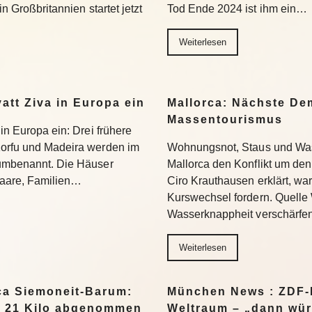
in Großbritannien startet jetzt
Tod Ende 2024 ist ihm ein…
Weiterlesen
yatt Ziva in Europa ein
Mallorca: Nächste D
Massentourismus
 in Europa ein: Drei frühere
Korfu und Madeira werden im
Wohnungsnot, Staus und Was
 umbenannt. Die Häuser
Mallorca den Konflikt um den
 Paare, Familien…
Ciro Krauthausen erklärt, wa
Kurswechsel fordern. Quell
Wasserknappheit verschärfe
Weiterlesen
a Siemoneit-Barum:
München News : ZDF-D
t 21 Kilo abgenommen
Weltraum – „dann wür