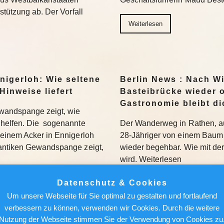
stützung ab. Der Vorfall
Weiterlesen
nigerloh: Wie seltene
Berlin News : Nach W
Hinweise liefert
Basteibrücke wieder o
Gastronomie bleibt di
wandspange zeigt, wie
helfen. Die sogenannte
Der Wanderweg in Rathen, au
einem Acker in Ennigerloh
28-Jähriger von einem Baum 
antiken Gewandspange zeigt,
wieder begehbar. Wie mit de
wird. Weiterlesen
Datenschutz & Cookies
Weiterlesen
Um unsere Webseite für Sie optimal zu gestalten und fortlaufend
verbessern zu können, verwenden wir Cookies. Durch die weitere
achen, nicht holen“:
Berlin News : Strafa
Nutzung der Webseite stimmen Sie der Verwendung von Cookies zu