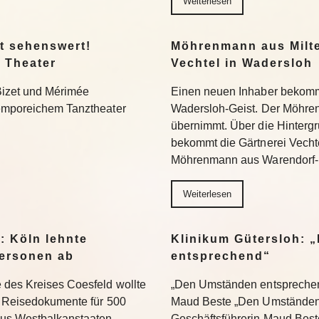
Weiterlesen
t sehenswert!
Möhrenmann aus Milte
 Theater
Vechtel in Wadersloh
Bizet und Mérimée
Einen neuen Inhaber bekommt
temporeichem Tanztheater
Wadersloh-Geist. Der Möhre
übernimmt. Über die Hinterg
bekommt die Gärtnerei Vechte
Möhrenmann aus Warendorf-
Weiterlesen
: Köln lehnte
Klinikum Gütersloh: 
ersonen ab
entsprechend“
 des Kreises Coesfeld wollte
„Den Umständen entsprechend
en Reisedokumente für 500
Maud Beste „Den Umständen 
aus Westbalkanstaaten
Geschäftsführerin Maud Bes