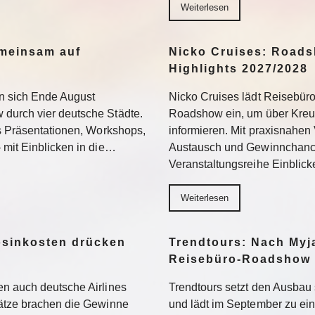
Weiterlesen
meinsam auf
Nicko Cruises: Roads
Highlights 2027/2028
n sich Ende August
Nicko Cruises lädt Reisebür
durch vier deutsche Städte.
Roadshow ein, um über Kreuz
us Präsentationen, Workshops,
informieren. Mit praxisnahen 
 mit Einblicken in die…
Austausch und Gewinnchance
Veranstaltungsreihe Einblic
Weiterlesen
osinkosten drücken
Trendtours: Nach Myj
Reisebüro-Roadshow
n auch deutsche Airlines
Trendtours setzt den Ausbau 
sätze brachen die Gewinne
und lädt im September zu e