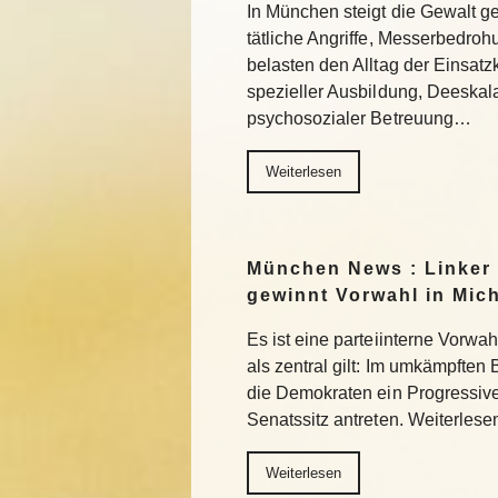
In München steigt die Gewalt g
tätliche Angriffe, Messerbedro
belasten den Alltag der Einsatzkr
spezieller Ausbildung, Deeskala
psychosozialer Betreuung…
Weiterlesen
München News : Linker
gewinnt Vorwahl in Mic
Es ist eine parteiinterne Vorwa
als zentral gilt: Im umkämpften
die Demokraten ein Progressiv
Senatssitz antreten. Weiterlese
Weiterlesen