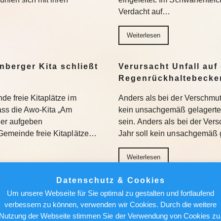
Verdacht auf…
Weiterlesen
nberger Kita schließt
Verursacht Unfall auf 
Regenrückhaltebecke
de freie Kitaplätze im
Anders als bei der Verschmu
dass die Awo-Kita „Am
kein unsachgemäß gelagertes
der aufgeben
sein. Anders als bei der Ve
Gemeinde freie Kitaplätze…
Jahr soll kein unsachgemäß 
Weiterlesen
Datenschutz & Cookies
ant Verbot von
Berlin News : Blaualg
Um unsere Webseite für Sie optimal zu gestalten und fortlaufend
 KI-Rechenzentren –
Hier sollten Badegäst
verbessern zu können, verwenden wir Cookies. Durch die weitere
Nutzung der Webseite stimmen Sie der Verwendung von Cookies zu
An mehreren Badestellen in 