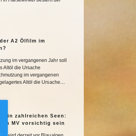
der A2 Ölfilm im
n?
tzung im vergangenen Jahr soll
 Altöl die Ursache
rschmutzung im vergangenen
gelagertes Altöl die Ursache…
en in zahlreichen Seen:
e in MV vorsichtig sein
.
MV wird derzeit vor Blaualgen