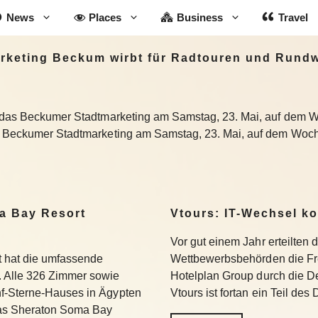
News
Places
Business
Travel
rketing Beckum wirbt für Radtouren und Rund
t das Beckumer Stadtmarketing am Samstag, 23. Mai, auf dem W
s Beckumer Stadtmarketing am Samstag, 23. Mai, auf dem Woch
a Bay Resort
Vtours: IT-Wechsel k
Vor gut einem Jahr erteilten 
 hat die umfassende
Wettbewerbsbehörden die Fr
 Alle 326 Zimmer sowie
Hotelplan Group durch die De
f-Sterne-Hauses in Ägypten
Vtours ist fortan ein Teil de
Das Sheraton Soma Bay