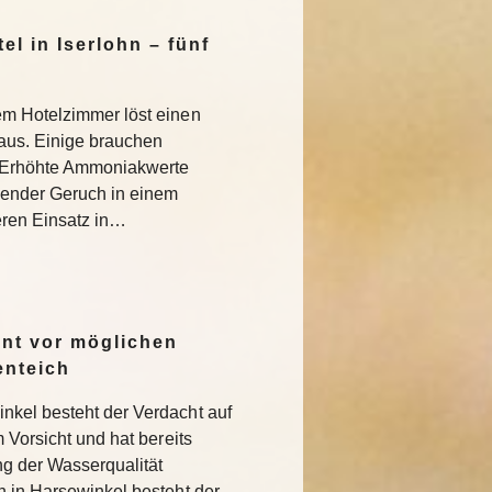
l in Iserlohn – fünf
em Hotelzimmer löst einen
 aus. Einige brauchen
 Erhöhte Ammoniakwerte
ender Geruch in einem
eren Einsatz in…
rnt vor möglichen
enteich
nkel besteht der Verdacht auf
m Vorsicht und hat bereits
 der Wasserqualität
h in Harsewinkel besteht der