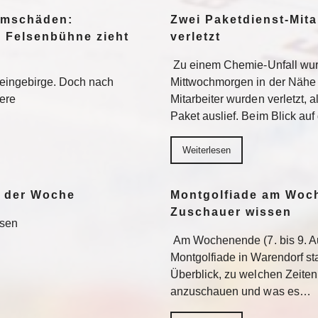
urmschäden:
Zwei Paketdienst-Mita
, Felsenbühne zieht
verletzt
Zu einem Chemie-Unfall wur
teingebirge. Doch nach
Mittwochmorgen in der Nähe 
tere
Mitarbeiter wurden verletzt, 
Paket auslief. Beim Blick au
Weiterlesen
e der Woche
Montgolfiade am Woch
Zuschauer wissen
esen
Am Wochenende (7. bis 9. Au
Montgolfiade in Warendorf st
Überblick, zu welchen Zeiten
anzuschauen und was es…