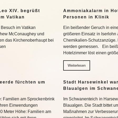
eo XIV. begrüßt
Ammoniakalarm in Hote
m Vatikan
Personen in Klinik
 Besuch im Vatikan
Ein beißender Geruch in ein
tthew McConaughey und
größeren Einsatz in Iserlohn
fen das Kirchenoberhaupt bei
Chemikalien-Schutzanzüge.
sen
werden gemessen. Ein beiß
Hotelzimmer löst einen größ
Weiterlesen
eerde fürchten um
Stadt Harsewinkel wa
Blaualgen im Schwan
e: Familien am Sprockenbrink
Im Schwanenteich in Harsewi
 ihren Einwendungen
Blaualgen. Die Stadt bittet u
50 Meter Höhe: Familien am
Maßnahmen zur Verbesserung
hlen sich mit ihren
eingeleitet. Im Schwanenteic