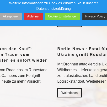
Weitere Informationen zu Cookies erhalten Sie in unserer
Rechenzentrum. Nun will
gewarnt. Betroffen sind vor a
Datenschutzerklärung
chnik verbannen, aus Sorge
mehrere Uferbereiche des K
Akzeptieren
Ablehnen
Cookie Einstellungen
Privacy Policy
in US-Konzern
Weiterlesen
euen den Kauf“:
Berlin News : Fatal fü
den Traum vom
Ukraine greift Russl
fen es sofort wieder
Mit Drohnen attackiert die U
von Roadtrips im Ruhestand.
Wildberries. Lieferketten ger
 Campers zum Fehlgriff
zentralasiatisches Land profit
 heute zu mehr Vorsicht
Logistikstandort. Weiterlesen
Weiterlesen