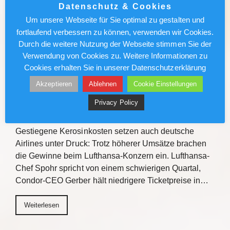
2027/2028 zu informieren. Mit praxisnahen
Datenschutz & Cookies
Verkaufstipps, direktem Austausch und
Um unsere Webseite für Sie optimal zu gestalten und
Gewinnchancen bietet die Veranstaltungsreihe
fortlaufend verbessern zu können, verwenden wir Cookies.
Einblicke zu den Fluss- und…
Durch die weitere Nutzung der Webseite stimmen Sie der
Verwendung von Cookies zu. Weitere Informationen zu
Weiterlesen
Cookies erhalten Sie in unserer Datenschutzerklärung
Akzeptieren
Ablehnen
Cookie Einstellungen
Lufthansa/Condor: Kerosinkosten
Privacy Policy
drücken den Gewinn
Gestiegene Kerosinkosten setzen auch deutsche
Airlines unter Druck: Trotz höherer Umsätze brachen
die Gewinne beim Lufthansa-Konzern ein. Lufthansa-
Chef Spohr spricht von einem schwierigen Quartal,
Condor-CEO Gerber hält niedrigere Ticketpreise in…
Weiterlesen