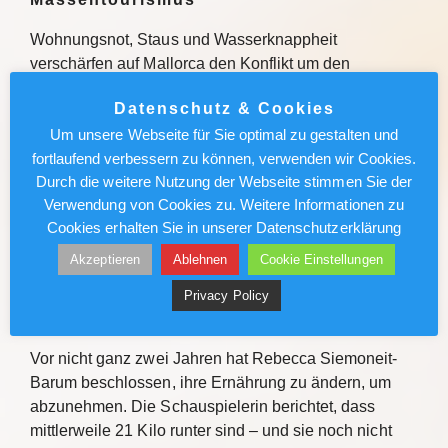
Wohnungsnot, Staus und Wasserknappheit
verschärfen auf Mallorca den Konflikt um den
Tourismus. Mallorca-Experte Ciro Krauthausen erklärt,
Datenschutz & Cookies
warum viele Einheimische einen Kurswechsel fordern.
Um unsere Webseite für Sie optimal zu gestalten und
Quelle Wohnungsnot, Staus und Wasserknappheit
fortlaufend verbessern zu können, verwenden wir Cookies.
verschärfen auf Mallorca den…
Durch die weitere Nutzung der Webseite stimmen Sie der
Verwendung von Cookies zu. Weitere Informationen zu
Weiterlesen
Cookies erhalten Sie in unserer Datenschutzerklärung
Akzeptieren
Ablehnen
Cookie Einstellungen
München News : Rebecca Siemoneit-
Barum: „Lindenstraße“-Star hat 21 Kilo
Privacy Policy
abgenommen
Vor nicht ganz zwei Jahren hat Rebecca Siemoneit-
Barum beschlossen, ihre Ernährung zu ändern, um
abzunehmen. Die Schauspielerin berichtet, dass
mittlerweile 21 Kilo runter sind – und sie noch nicht