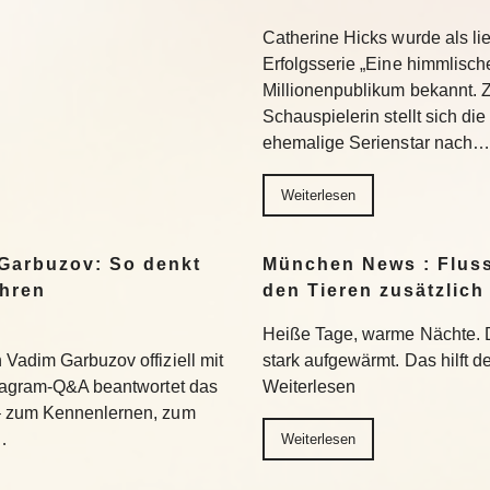
Catherine Hicks wurde als lie
Erfolgsserie „Eine himmlisch
Millionenpublikum bekannt. 
Schauspielerin stellt sich di
ehemalige Serienstar nach…
Weiterlesen
Garbuzov: So denkt
München News : Flus
ihren
den Tieren zusätzlich
Heiße Tage, warme Nächte. 
Vadim Garbuzov offiziell mit
stark aufgewärmt. Das hilft d
stagram-Q&A beantwortet das
Weiterlesen
– zum Kennenlernen, zum
…
Weiterlesen