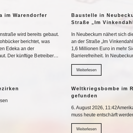
a im Warendorfer
Baustelle in Neubeck
Straße „Im Vinkendahl
nstraße wird bereits gebaut.
In Neubeckum nähert sich di
rohbücker berichtet, was
an der Straße „Im Vinkendahl
en Edeka an der
1,6 Millionen Euro in mehr S
aut. Der künftige Betreiber…
Barrierefreiheit. In Neubeck
Weiterlesen
ezirken
Weltkriegsbombe im R
gefunden
esen
6. August 2026, 11:42Ameri
muss heute entschärft werd
Weiterlesen