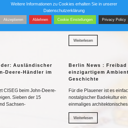
Sensation
Weitere Informationen zu Cookies erhalten Sie in unserer
Datenschutzerklärung
her in die Museen. Doch auf
Ungesichert kletterte er in 
Akzeptieren
Ablehnen
Cookie Einstellungen
Privacy Policy
ten vor allem jene Motive
und Geschäftshäuser. Die Pre
eed am besten
liebte ihn – bis sein Stern ve
Weiterlesen
eder: Ausländischer
Berlin News : Freibad
n-Deere-Händler im
einzigartigem Ambient
Geschichte
tzt CISEG beim John-Deere-
Für die Plauener ist es einfa
eigen. Sieben der 15
nostalgischer Badekultur ein
und Sachsen-
einmaliges architektonische
Weiterlesen