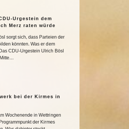
 CDU-Urgestein dem
ich Merz raten würde
l sorgt sich, dass Parteien der
bilden könnten. Was er dem
Das CDU-Urgestein Ulrich Bösl
 Mitte…
werk bei der Kirmes in
 am Wochenende in Wettringen
r Programmpunkt der Kirmes
. Was dahinter steckt.