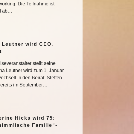
rking. Die Teilnahme ist
nd ab…
 Leutner wird CEO,
at
severanstalter stellt seine
ha Leutner wird zum 1. Januar
hselt in den Beirat. Steffen
bereits im September…
rine Hicks wird 75:
himmlische Familie“-