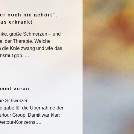
er noch nie gehört“:
pus erkrankt
enke, große Schmerzen – und
ei der Therapie. Welche
 die Knie zwang und wie das
nsmut gab. …
ommt voran
die Schweizer
eigabe für die Übernahme der
rtour Group. Damit war klar:
s Dertour-Konzerns….