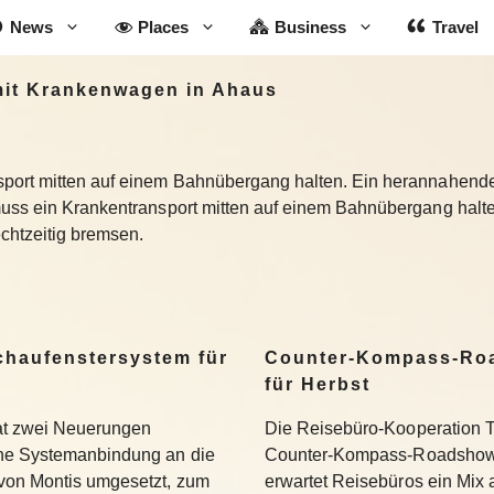
News
Places
Business
Travel
 mit Krankenwagen in Ahaus
sport mitten auf einem Bahnübergang halten. Ein herannahend
muss ein Krankentransport mitten auf einem Bahnübergang halt
chtzeitig bremsen.
Schaufenstersystem für
Counter-Kompass-Roa
für Herbst
hat zwei Neuerungen
Die Reisebüro-Kooperation T
ine Systemanbindung an die
Counter-Kompass-Roadshow e
 von Montis umgesetzt, zum
erwartet Reisebüros ein Mix 