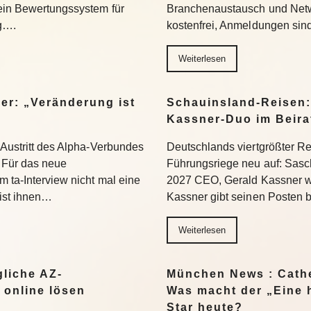
 ein Bewertungssystem für
Branchenaustausch und Netwo
ng….
kostenfrei, Anmeldungen si
Weiterlesen
er: „Veränderung ist
Schauinsland-Reisen:
Kassner-Duo im Beir
 Austritt des Alpha-Verbundes
Deutschlands viertgrößter Rei
Für das neue
Führungsriege neu auf: Sasc
 ta-Interview nicht mal eine
2027 CEO, Gerald Kassner wec
 ist ihnen…
Kassner gibt seinen Posten 
Weiterlesen
liche AZ-
München News : Cathe
 online lösen
Was macht der „Eine 
Star heute?