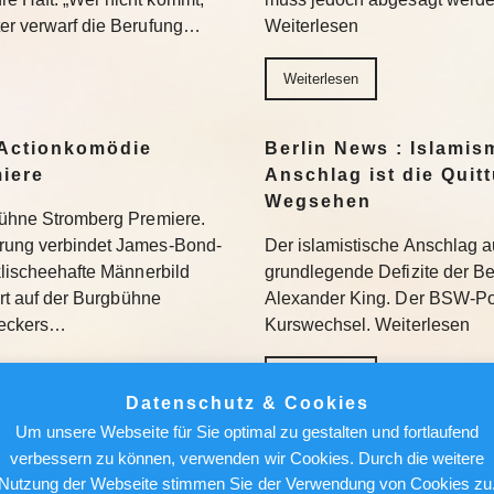
ter verwarf die Berufung…
Weiterlesen
Weiterlesen
Actionkomödie
Berlin News : Islamis
miere
Anschlag ist die Quit
Wegsehen
gbühne Stromberg Premiere.
erung verbindet James-Bond-
Der islamistische Anschlag a
 klischeehafte Männerbild
grundlegende Defizite der Berl
iert auf der Burgbühne
Alexander King. Der BSW-Poli
Beckers…
Kurswechsel. Weiterlesen
Weiterlesen
Datenschutz & Cookies
Um unsere Webseite für Sie optimal zu gestalten und fortlaufend
ür den Feed: Wie
Berlin News : Über de
verbessern zu können, verwenden wir Cookies. Durch die weitere
k auf Kunst
Alfred Torge und die 
Nutzung der Webseite stimmen Sie der Verwendung von Cookies zu