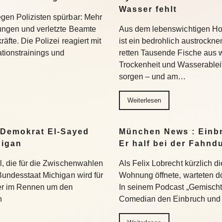
Wasser fehlt
egen Polizisten spürbar: Mehr
hungen und verletzte Beamte
Aus dem lebenswichtigen Ho
äfte. Die Polizei reagiert mit
ist ein bedrohlich austrockn
tionstrainings und
retten Tausende Fische aus
Trockenheit und Wasserablei
sorgen – und am…
Weiterlesen
 Demokrat El-Sayed
München News : Einbr
higan
Er half bei der Fahnd
hl, die für die Zwischenwahlen
Als Felix Lobrecht kürzlich di
 Bundesstaat Michigan wird für
Wohnung öffnete, warteten do
er im Rennen um den
In seinem Podcast „Gemischte
n
Comedian den Einbruch und