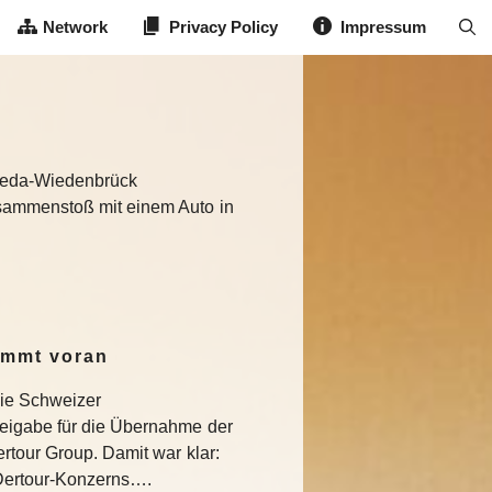
Network
Privacy Policy
Impressum
Rheda-Wiedenbrück
usammenstoß mit einem Auto in
ommt voran
die Schweizer
eigabe für die Übernahme der
rtour Group. Damit war klar:
s Dertour-Konzerns….