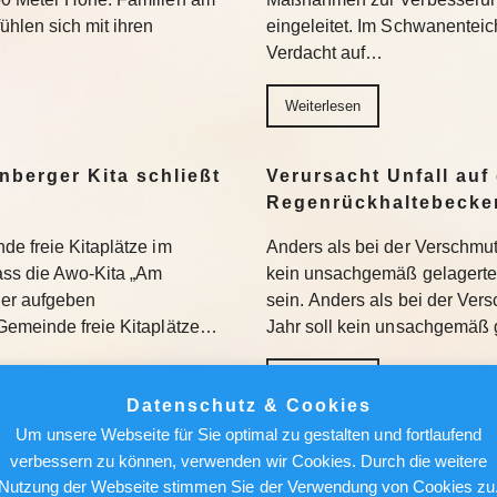
hlen sich mit ihren
eingeleitet. Im Schwanenteic
Verdacht auf…
Weiterlesen
nberger Kita schließt
Verursacht Unfall auf 
Regenrückhaltebecke
de freie Kitaplätze im
Anders als bei der Verschmu
dass die Awo-Kita „Am
kein unsachgemäß gelagertes
der aufgeben
sein. Anders als bei der Ve
Gemeinde freie Kitaplätze…
Jahr soll kein unsachgemäß 
Weiterlesen
Datenschutz & Cookies
Um unsere Webseite für Sie optimal zu gestalten und fortlaufend
ant Verbot von
Berlin News : Blaualg
verbessern zu können, verwenden wir Cookies. Durch die weitere
 KI-Rechenzentren –
Hier sollten Badegäst
Nutzung der Webseite stimmen Sie der Verwendung von Cookies zu