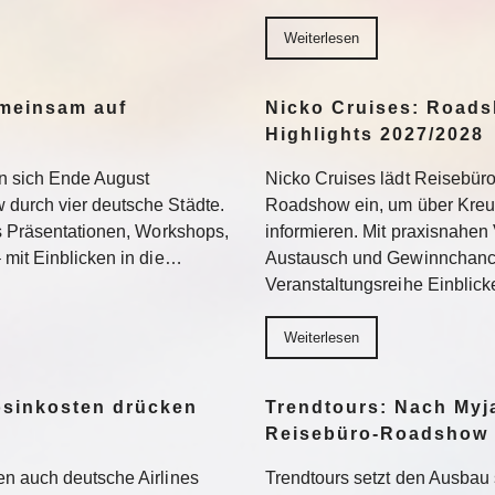
Weiterlesen
meinsam auf
Nicko Cruises: Roads
Highlights 2027/2028
n sich Ende August
Nicko Cruises lädt Reisebür
durch vier deutsche Städte.
Roadshow ein, um über Kreuz
us Präsentationen, Workshops,
informieren. Mit praxisnahen 
 mit Einblicken in die…
Austausch und Gewinnchance
Veranstaltungsreihe Einblic
Weiterlesen
osinkosten drücken
Trendtours: Nach Myj
Reisebüro-Roadshow
n auch deutsche Airlines
Trendtours setzt den Ausbau 