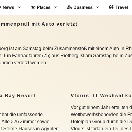
News
Places
Business
Travel
ammenprall mit Auto verletzt
etberg ist am Samstag beim Zusammenstoß mit einem Auto in 
en. Ein Fahrradfahrer (75) aus Rietberg ist am Samstag beim Z
rlich verletzt worden.
a Bay Resort
Vtours: IT-Wechsel k
Vor gut einem Jahr erteilten 
 hat die umfassende
Wettbewerbsbehörden die Fr
 Alle 326 Zimmer sowie
Hotelplan Group durch die De
f-Sterne-Hauses in Ägypten
Vtours ist fortan ein Teil de