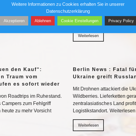
Weitere Informationen zu Cookies erhalten Sie in unserer
An mehreren Badestellen in 
Datenschutzerklärung
Rechenzentrum. Nun will
gewarnt. Betroffen sind vor a
Akzeptieren
Ablehnen
Cookie Einstellungen
Privacy Policy
chnik verbannen, aus Sorge
mehrere Uferbereiche des K
in US-Konzern
Weiterlesen
euen den Kauf“:
Berlin News : Fatal fü
den Traum vom
Ukraine greift Russl
fen es sofort wieder
Mit Drohnen attackiert die U
von Roadtrips im Ruhestand.
Wildberries. Lieferketten ger
 Campers zum Fehlgriff
zentralasiatisches Land profit
 heute zu mehr Vorsicht
Logistikstandort. Weiterlesen
Weiterlesen