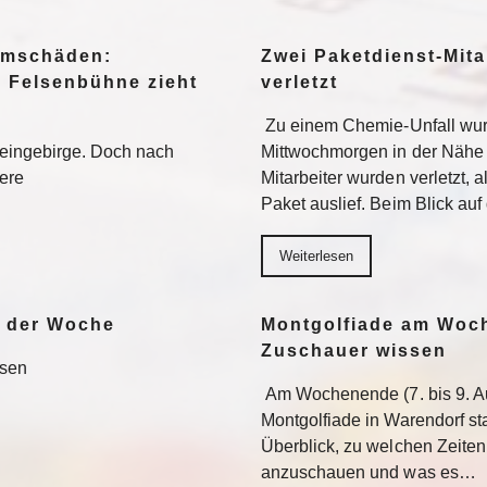
urmschäden:
Zwei Paketdienst-Mita
, Felsenbühne zieht
verletzt
Zu einem Chemie-Unfall wur
teingebirge. Doch nach
Mittwochmorgen in der Nähe 
tere
Mitarbeiter wurden verletzt, 
Paket auslief. Beim Blick au
Weiterlesen
e der Woche
Montgolfiade am Woch
Zuschauer wissen
esen
Am Wochenende (7. bis 9. Au
Montgolfiade in Warendorf st
Überblick, zu welchen Zeiten
anzuschauen und was es…