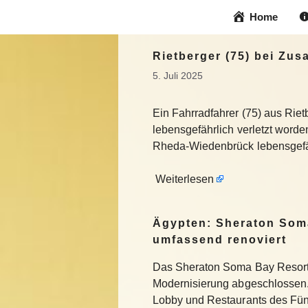
Zum
Home
Inhalt
springen
Rietberger (75) bei Zus
5. Juli 2025
Ein Fahrradfahrer (75) aus Ri
lebensgefährlich verletzt word
Rheda-Wiedenbrück lebensgefäh
Weiterlesen
Ägypten: Sheraton Som
umfassend renoviert
Das Sheraton Soma Bay Resort
Modernisierung abgeschlossen.
Lobby und Restaurants des Fün