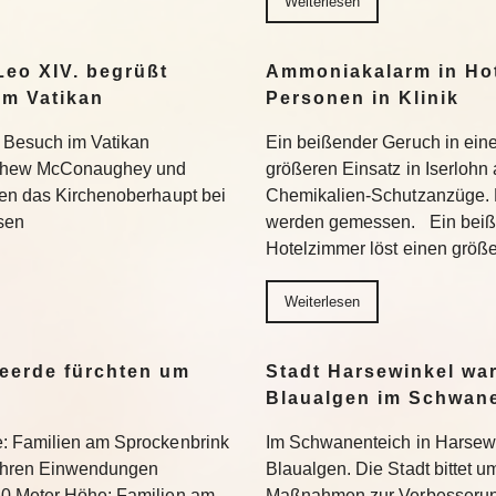
Weiterlesen
eo XIV. begrüßt
Ammoniakalarm in Hote
m Vatikan
Personen in Klinik
 Besuch im Vatikan
Ein beißender Geruch in ein
tthew McConaughey und
größeren Einsatz in Iserlohn
fen das Kirchenoberhaupt bei
Chemikalien-Schutzanzüge.
sen
werden gemessen. Ein beiß
Hotelzimmer löst einen größ
Weiterlesen
eerde fürchten um
Stadt Harsewinkel wa
Blaualgen im Schwan
e: Familien am Sprockenbrink
Im Schwanenteich in Harsewi
 ihren Einwendungen
Blaualgen. Die Stadt bittet u
50 Meter Höhe: Familien am
Maßnahmen zur Verbesserung