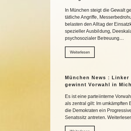
In München steigt die Gewalt g
tätliche Angriffe, Messerbedro
belasten den Alltag der Einsatzkr
spezieller Ausbildung, Deeskala
psychosozialer Betreuung…
Weiterlesen
München News : Linker
gewinnt Vorwahl in Mic
Es ist eine parteiinterne Vorwa
als zentral gilt: Im umkämpften
die Demokraten ein Progressiv
Senatssitz antreten. Weiterlese