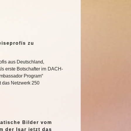
iseprofis zu
ofis aus Deutschland,
ls erste Botschafter im DACH-
Ambassador Program“
t das Netzwerk 250
…
atische Bilder vom
 der Isar jetzt das