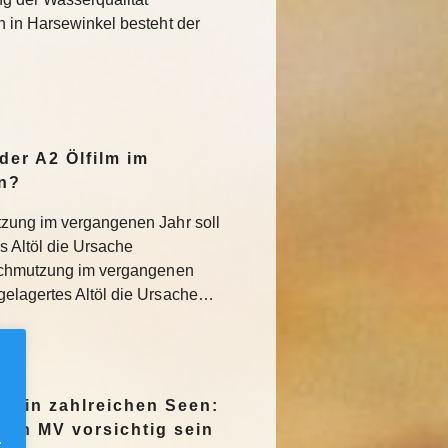
h in Harsewinkel besteht der
der A2 Ölfilm im
n?
tzung im vergangenen Jahr soll
 Altöl die Ursache
rschmutzung im vergangenen
gelagertes Altöl die Ursache…
en in zahlreichen Seen:
e in MV vorsichtig sein
.