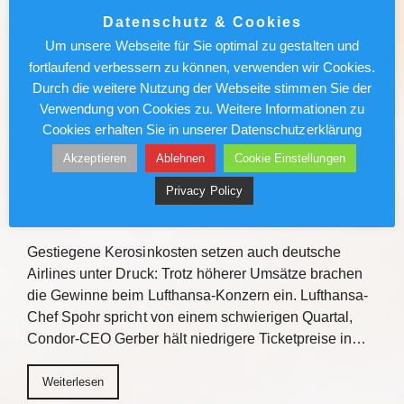
Roadshow ein, um über Kreuzfahrt-Highlights
Datenschutz & Cookies
2027/2028 zu informieren. Mit praxisnahen
Um unsere Webseite für Sie optimal zu gestalten und
Verkaufstipps, direktem Austausch und
fortlaufend verbessern zu können, verwenden wir Cookies.
Gewinnchancen bietet die Veranstaltungsreihe
Durch die weitere Nutzung der Webseite stimmen Sie der
Einblicke zu den Fluss- und…
Verwendung von Cookies zu. Weitere Informationen zu
Cookies erhalten Sie in unserer Datenschutzerklärung
Weiterlesen
Akzeptieren
Ablehnen
Cookie Einstellungen
Privacy Policy
Lufthansa/Condor: Kerosinkosten
drücken den Gewinn
Gestiegene Kerosinkosten setzen auch deutsche
Airlines unter Druck: Trotz höherer Umsätze brachen
die Gewinne beim Lufthansa-Konzern ein. Lufthansa-
Chef Spohr spricht von einem schwierigen Quartal,
Condor-CEO Gerber hält niedrigere Ticketpreise in…
Weiterlesen