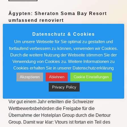
Ägypten: Sheraton Soma Bay Resort
umfassend renoviert
Das Sheraton Soma Bay Resort hat die umfassende
Datenschutz & Cookies
Modernisierung abgeschlossen. Alle 326 Zimmer
Um unsere Webseite für Sie optimal zu gestalten und
sowie Lobby und Restaurants des Fünf-Sterne-
fortlaufend verbessern zu können, verwenden wir Cookies.
Hauses in Ägypten wurden neu gestaltet. Quelle Das
Durch die weitere Nutzung der Webseite stimmen Sie der
Sheraton Soma Bay Resort hat…
Verwendung von Cookies zu. Weitere Informationen zu
Cookies erhalten Sie in unserer Datenschutzerklärung
Weiterlesen
Akzeptieren
Ablehnen
Cookie Einstellungen
Privacy Policy
Vtours: IT-Wechsel kommt voran
Vor gut einem Jahr erteilten die Schweizer
Wettbewerbsbehörden die Freigabe für die
Übernahme der Hotelplan Group durch die Dertour
Group. Damit war klar: Vtours ist fortan ein Teil des