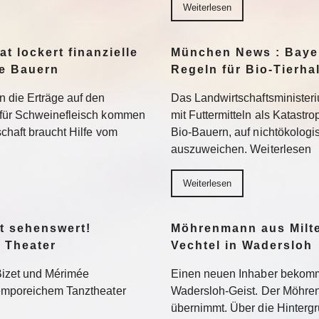
Weiterlesen
t lockert finanzielle
München News : Bayer
ne Bauern
Regeln für Bio-Tierha
n die Erträge auf den
Das Landwirtschaftsministeri
 für Schweinefleisch kommen
mit Futtermitteln als Katastro
chaft braucht Hilfe vom
Bio-Bauern, auf nichtökolog
auszuweichen. Weiterlesen
Weiterlesen
t sehenswert!
Möhrenmann aus Milte
 Theater
Vechtel in Wadersloh
Bizet und Mérimée
Einen neuen Inhaber bekommt
temporeichem Tanztheater
Wadersloh-Geist. Der Möhre
übernimmt. Über die Hinterg