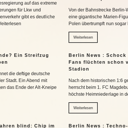
esregierung auf das extreme
erungen für Lkw und
Von der Bahnstrecke Berlin-
nverkehr gibt es deutliche
eine gigantische Marien-Figu
Weiterlesen
Polen übertrumpft nun sogar 
Weiterlesen
nde? Ein Streifzug
Berlin News : Schock
pen
Fans flüchten schon 
Stadion
hnet die deftige deutsche
der Stadt. Ein Abend mit
Nach dem historischen 1:6 g
egen das Ende der Alt-Kneipe
herrscht beim 1. FC Magdeburg
höchste Heimniederlage in de
Weiterlesen
ahren blind: Chip im
Berlin News : Techno-