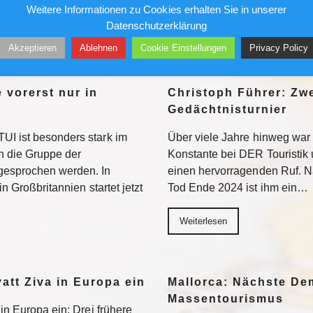
Weitere Informationen zu Cookies erhalten Sie in unserer
natsmiete…
Datenschutzerklärung
Weiterlesen
Akzeptieren
Ablehnen
Cookie Einstellungen
Privacy Policy
 vorerst nur in
Christoph Führer: Zwe
Gedächtnisturnier
UI ist besonders stark im
Über viele Jahre hinweg war 
 die Gruppe der
Konstante bei DER Touristik
gesprochen werden. In
einen hervorragenden Ruf. 
in Großbritannien startet jetzt
Tod Ende 2024 ist ihm ein…
Weiterlesen
yatt Ziva in Europa ein
Mallorca: Nächste D
Massentourismus
 in Europa ein: Drei frühere