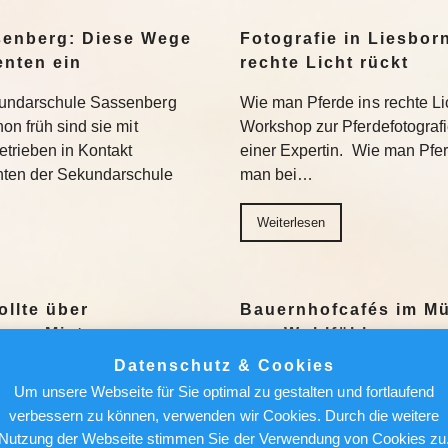
senberg: Diese Wege
Fotografie in Liesbor
enten ein
rechte Licht rückt
kundarschule Sassenberg
Wie man Pferde ins rechte Lic
on früh sind sie mit
Workshop zur Pferdefotograf
trieben in Kontakt
einer Expertin. Wie man Pferde
nten der Sekundarschule
man bei…
Weiterlesen
ollte über
Bauernhofcafés im Mü
aus-Mieter
zum Wohlfühlen
Datenschutz & Cookies
Ein milder Nachmittag, ein 
Um unsere Webseite für Sie optimal zu gestalten und fortlaufend
ch einer attraktiven
Bauernhofcafé mit Schwarzwä
verbessern zu können, verwenden wir Cookies. Durch die weitere
r künftige Mieter lauern auch
geht’s nicht. Wir stellen sec
Nutzung der Webseite stimmen Sie der Verwendung von Cookies zu
 sich. Das meint Redakteur
vor. Weiterlesen