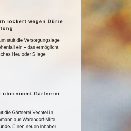
n lockert wegen Dürre
ltung
um stuft die Versorgungslage
phenfall ein – das ermöglicht
isches Heu oder Silage
 übernimmt Gärtnerei
 die Gärtnerei Vechtel in
nmann aus Warendorf-Milte
ründe. Einen neuen Inhaber