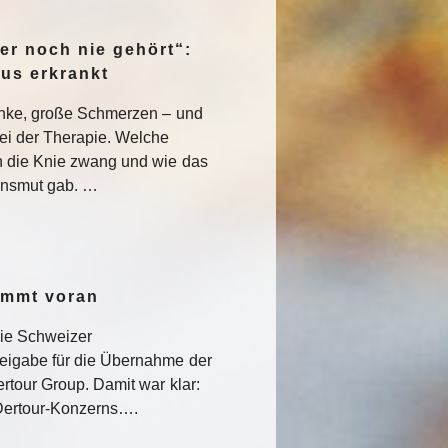
er noch nie gehört“:
pus erkrankt
enke, große Schmerzen – und
ei der Therapie. Welche
 die Knie zwang und wie das
nsmut gab. …
ommt voran
die Schweizer
eigabe für die Übernahme der
rtour Group. Damit war klar:
s Dertour-Konzerns….