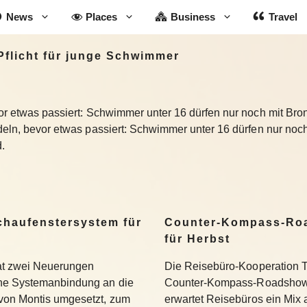
News
Places
Business
Travel
Pflicht für junge Schwimmer
evor etwas passiert: Schwimmer unter 16 dürfen nur noch mit 
ndeln, bevor etwas passiert: Schwimmer unter 16 dürfen nur noc
.
Schaufenstersystem für
Counter-Kompass-Roa
für Herbst
hat zwei Neuerungen
Die Reisebüro-Kooperation T
ine Systemanbindung an die
Counter-Kompass-Roadshow e
 von Montis umgesetzt, zum
erwartet Reisebüros ein Mix 