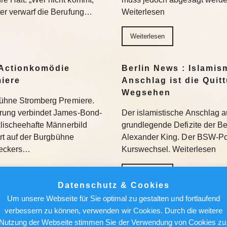
ter verwarf die Berufung…
Weiterlesen
Weiterlesen
Actionkomödie
Berlin News : Islamis
miere
Anschlag ist die Quit
Wegsehen
gbühne Stromberg Premiere.
erung verbindet James-Bond-
Der islamistische Anschlag a
 klischeehafte Männerbild
grundlegende Defizite der Berl
iert auf der Burgbühne
Alexander King. Der BSW-Poli
Beckers…
Kurswechsel. Weiterlesen
Weiterlesen
Datenschutz & Cookies
Um unsere Webseite für Sie optimal zu gestalten und fortlaufend
ür den Feed: Wie
Berlin News : Über de
verbessern zu können, verwenden wir Cookies. Durch die weitere
k auf Kunst
Alfred Torge und die 
Nutzung der Webseite stimmen Sie der Verwendung von Cookies zu