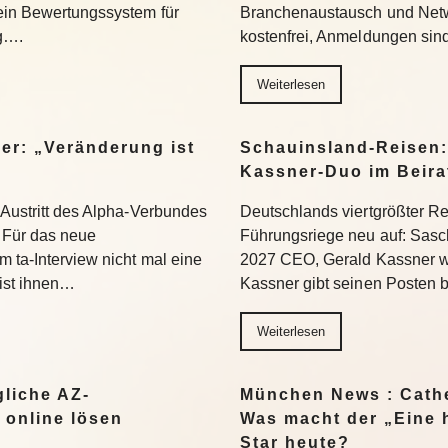
 ein Bewertungssystem für
Branchenaustausch und Netwo
ng….
kostenfrei, Anmeldungen si
Weiterlesen
er: „Veränderung ist
Schauinsland-Reisen:
Kassner-Duo im Beir
 Austritt des Alpha-Verbundes
Deutschlands viertgrößter Rei
Für das neue
Führungsriege neu auf: Sasc
 ta-Interview nicht mal eine
2027 CEO, Gerald Kassner wec
 ist ihnen…
Kassner gibt seinen Posten 
Weiterlesen
liche AZ-
München News : Cathe
 online lösen
Was macht der „Eine 
Star heute?