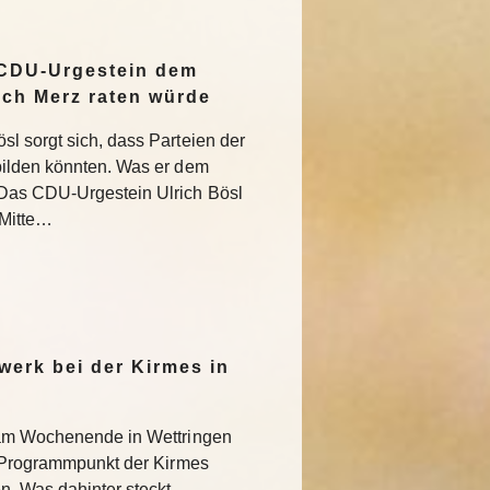
 CDU-Urgestein dem
ich Merz raten würde
l sorgt sich, dass Parteien der
bilden könnten. Was er dem
Das CDU-Urgestein Ulrich Bösl
 Mitte…
werk bei der Kirmes in
 am Wochenende in Wettringen
r Programmpunkt der Kirmes
. Was dahinter steckt.