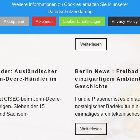
Sensation
Weitere Informationen zu Cookies erhalten Sie in unserer
Datenschutzerklärung
her in die Museen. Doch auf
Ungesichert kletterte er in 
Akzeptieren
Ablehnen
Cookie Einstellungen
Privacy Policy
ten vor allem jene Motive
und Geschäftshäuser. Die Pre
eed am besten
liebte ihn – bis sein Stern ve
Weiterlesen
eder: Ausländischer
Berlin News : Freibad
n-Deere-Händler im
einzigartigem Ambient
Geschichte
tzt CISEG beim John-Deere-
Für die Plauener ist es einfa
eigen. Sieben der 15
nostalgischer Badekultur ein
und Sachsen-
einmaliges architektonische
Weiterlesen