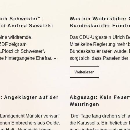
ich Schwester“:
Was ein Wadersloher
mit Andrea Sawatzki
Bundeskanzler Friedr
 eine wildfremde
Das CDU-Urgestein Ulrich Bös
ZDF zeigt am
Mitte keine Regierung mehr 
Plötzlich Schwester“.
Bundeskanzler raten würde. 
ine hintergangene Ehefrau –
sorgt sich, dass Parteien der
Weiterlesen
: Angeklagter auf der
Abgesagt: Kein Feuer
Wettringen
s Landgericht Münster verwarf
Drei Tage lang drehen sich
enen Einbrechers aus Oelde.
die Karussells. Ein beliebte
re Haft. „Wer nicht kommt,
muss jedoch abgesagt werden