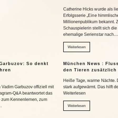
Catherine Hicks wurde als lie
Erfolgsserie „Eine himmlisch
Millionenpublikum bekannt. 
Schauspielerin stellt sich di
ehemalige Serienstar nach…
Weiterlesen
Garbuzov: So denkt
München News : Flus
ihren
den Tieren zusätzlich
Heiße Tage, warme Nächte. 
Vadim Garbuzov offiziell mit
stark aufgewärmt. Das hilft d
stagram-Q&A beantwortet das
Weiterlesen
– zum Kennenlernen, zum
…
Weiterlesen