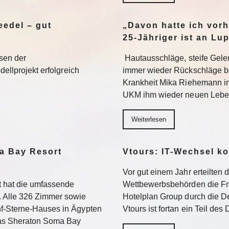
edel – gut
„Davon hatte ich vorh
25-Jähriger ist an Lu
sen der
Hautausschläge, steife Gel
dellprojekt erfolgreich
immer wieder Rückschläge b
Krankheit Mika Riehemann in
UKM ihm wieder neuen Lebe
Weiterlesen
a Bay Resort
Vtours: IT-Wechsel k
Vor gut einem Jahr erteilten 
 hat die umfassende
Wettbewerbsbehörden die Fr
 Alle 326 Zimmer sowie
Hotelplan Group durch die De
f-Sterne-Hauses in Ägypten
Vtours ist fortan ein Teil de
Das Sheraton Soma Bay