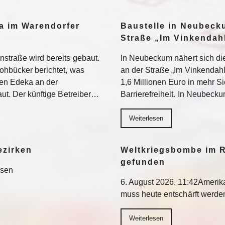
a im Warendorfer
Baustelle in Neubeck
Straße „Im Vinkendahl
nstraße wird bereits gebaut.
In Neubeckum nähert sich di
rohbücker berichtet, was
an der Straße „Im Vinkendahl
en Edeka an der
1,6 Millionen Euro in mehr S
aut. Der künftige Betreiber…
Barrierefreiheit. In Neubeck
Weiterlesen
ezirken
Weltkriegsbombe im R
gefunden
esen
6. August 2026, 11:42Ameri
muss heute entschärft werd
Weiterlesen