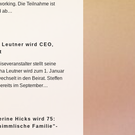
rking. Die Teilnahme ist
nd ab…
 Leutner wird CEO,
at
severanstalter stellt seine
ha Leutner wird zum 1. Januar
hselt in den Beirat. Steffen
bereits im September…
rine Hicks wird 75:
himmlische Familie“-