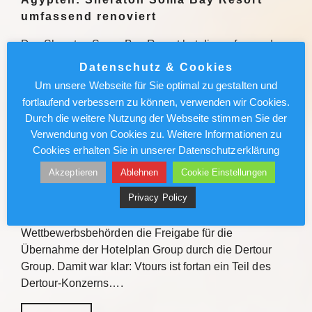
umfassend renoviert
Das Sheraton Soma Bay Resort hat die umfassende
Modernisierung abgeschlossen. Alle 326 Zimmer
Datenschutz & Cookies
sowie Lobby und Restaurants des Fünf-Sterne-
Um unsere Webseite für Sie optimal zu gestalten und
Hauses in Ägypten wurden neu gestaltet. Quelle Das
fortlaufend verbessern zu können, verwenden wir Cookies.
Sheraton Soma Bay Resort hat…
Durch die weitere Nutzung der Webseite stimmen Sie der
Verwendung von Cookies zu. Weitere Informationen zu
Weiterlesen
Cookies erhalten Sie in unserer Datenschutzerklärung
Akzeptieren
Ablehnen
Cookie Einstellungen
Vtours: IT-Wechsel kommt voran
Privacy Policy
Vor gut einem Jahr erteilten die Schweizer
Wettbewerbsbehörden die Freigabe für die
Übernahme der Hotelplan Group durch die Dertour
Group. Damit war klar: Vtours ist fortan ein Teil des
Dertour-Konzerns….