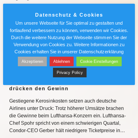
Nicko Cruises lädt Reisebüros zu einer bundesweiten
Datenschutz & Cookies
Roadshow ein, um über Kreuzfahrt-Highlights
Um unsere Webseite für Sie optimal zu gestalten und
2027/2028 zu informieren. Mit praxisnahen
fortlaufend verbessern zu können, verwenden wir Cookies.
Verkaufstipps, direktem Austausch und
Durch die weitere Nutzung der Webseite stimmen Sie der
Gewinnchancen bietet die Veranstaltungsreihe
Verwendung von Cookies zu. Weitere Informationen zu
Einblicke zu den Fluss- und…
Cookies erhalten Sie in unserer Datenschutzerklärung
Akzeptieren
Ablehnen
Cookie Einstellungen
Weiterlesen
Privacy Policy
Lufthansa/Condor: Kerosinkosten
drücken den Gewinn
Gestiegene Kerosinkosten setzen auch deutsche
Airlines unter Druck: Trotz höherer Umsätze brachen
die Gewinne beim Lufthansa-Konzern ein. Lufthansa-
Chef Spohr spricht von einem schwierigen Quartal,
Condor-CEO Gerber hält niedrigere Ticketpreise in…