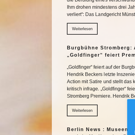
Ihm drohen mindestens drei Jah
verliert“: Das Landgericht Müns
Weiterlesen
Burgbühne Stromberg: 
„Goldfinger“ feiert Pre
„Goldfinger“ feiert auf der Bur
Hendrik Beckers letzte Inszeni
Action mit Satire und stellt das
kritisch infrage. „Goldfinger“ fe
Stromberg Premiere. Hendrik 
Weiterlesen
Berlin News : Museen f