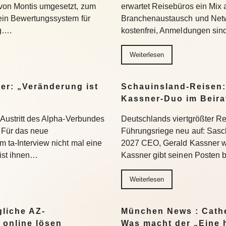
 von Montis umgesetzt, zum
erwartet Reisebüros ein Mix 
 ein Bewertungssystem für
Branchenaustausch und Netwo
ng….
kostenfrei, Anmeldungen si
Weiterlesen
er: „Veränderung ist
Schauinsland-Reisen:
Kassner-Duo im Beir
 Austritt des Alpha-Verbundes
Deutschlands viertgrößter Rei
Für das neue
Führungsriege neu auf: Sasc
 ta-Interview nicht mal eine
2027 CEO, Gerald Kassner wec
 ist ihnen…
Kassner gibt seinen Posten 
Weiterlesen
liche AZ-
München News : Cathe
 online lösen
Was macht der „Eine 