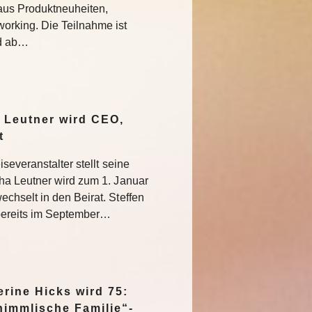
aus Produktneuheiten,
rking. Die Teilnahme ist
nd ab…
 Leutner wird CEO,
at
severanstalter stellt seine
ha Leutner wird zum 1. Januar
hselt in den Beirat. Steffen
bereits im September…
rine Hicks wird 75:
himmlische Familie“-