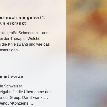
er noch nie gehört“:
pus erkrankt
enke, große Schmerzen – und
ei der Therapie. Welche
 die Knie zwang und wie das
nsmut gab. …
ommt voran
die Schweizer
eigabe für die Übernahme der
rtour Group. Damit war klar:
s Dertour-Konzerns….