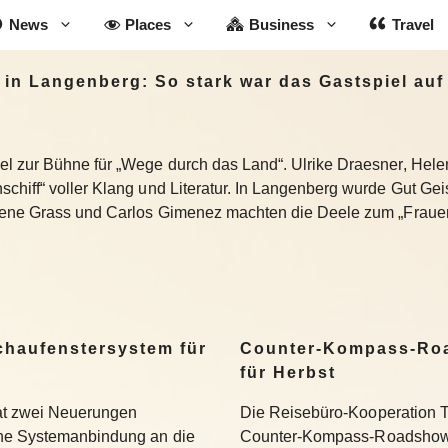
News
Places
Business
Travel
in Langenberg: So stark war das Gastspiel auf
el zur Bühne für „Wege durch das Land“. Ulrike Draesner, Hel
chiff“ voller Klang und Literatur. In Langenberg wurde Gut Ge
lene Grass und Carlos Gimenez machten die Deele zum „Frauens
Schaufenstersystem für
Counter-Kompass-Roa
für Herbst
hat zwei Neuerungen
Die Reisebüro-Kooperation T
ine Systemanbindung an die
Counter-Kompass-Roadshow e