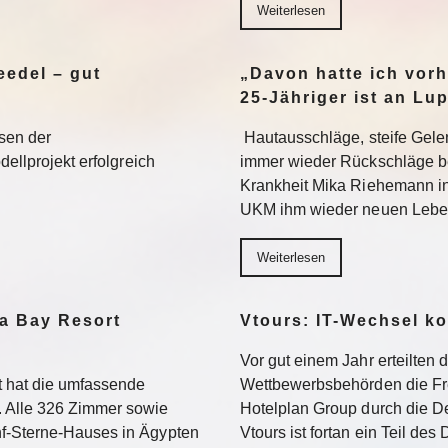
Weiterlesen
edel – gut
„Davon hatte ich vorh
25-Jähriger ist an Lu
sen der
Hautausschläge, steife Gel
dellprojekt erfolgreich
immer wieder Rückschläge b
Krankheit Mika Riehemann in
UKM ihm wieder neuen Lebe
Weiterlesen
a Bay Resort
Vtours: IT-Wechsel k
Vor gut einem Jahr erteilten 
 hat die umfassende
Wettbewerbsbehörden die Fr
 Alle 326 Zimmer sowie
Hotelplan Group durch die De
f-Sterne-Hauses in Ägypten
Vtours ist fortan ein Teil de