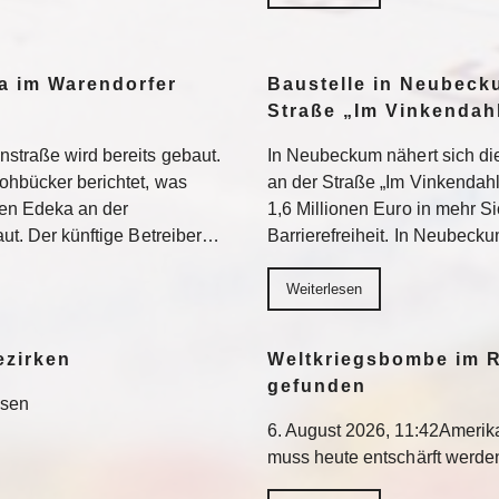
a im Warendorfer
Baustelle in Neubeck
Straße „Im Vinkendahl
nstraße wird bereits gebaut.
In Neubeckum nähert sich di
rohbücker berichtet, was
an der Straße „Im Vinkendahl
en Edeka an der
1,6 Millionen Euro in mehr S
aut. Der künftige Betreiber…
Barrierefreiheit. In Neubeck
Weiterlesen
ezirken
Weltkriegsbombe im R
gefunden
esen
6. August 2026, 11:42Ameri
muss heute entschärft werd