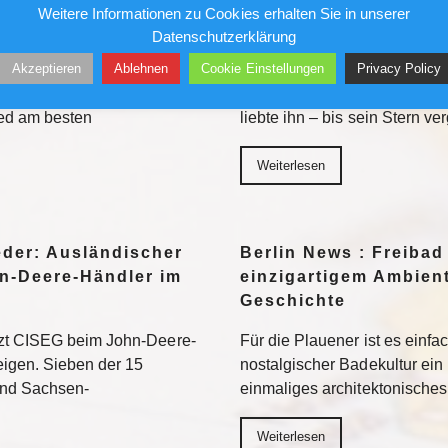
k auf Kunst
Alfred Torge und die 
Weitere Informationen zu Cookies erhalten Sie in unserer
Sensation
Datenschutzerklärung
Akzeptieren
Ablehnen
Cookie Einstellungen
Privacy Policy
her in die Museen. Doch auf
Ungesichert kletterte er in 
ten vor allem jene Motive
und Geschäftshäuser. Die Pre
eed am besten
liebte ihn – bis sein Stern ve
Weiterlesen
eder: Ausländischer
Berlin News : Freibad
n-Deere-Händler im
einzigartigem Ambient
Geschichte
tzt CISEG beim John-Deere-
Für die Plauener ist es einfa
eigen. Sieben der 15
nostalgischer Badekultur ein
und Sachsen-
einmaliges architektonische
Weiterlesen