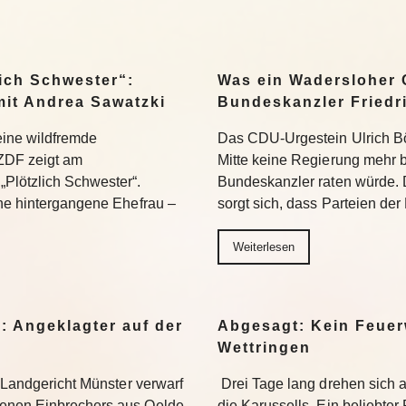
ich Schwester“:
Was ein Wadersloher
mit Andrea Sawatzki
Bundeskanzler Friedr
 eine wildfremde
Das CDU-Urgestein Ulrich Bös
ZDF zeigt am
Mitte keine Regierung mehr 
Plötzlich Schwester“.
Bundeskanzler raten würde. 
ine hintergangene Ehefrau –
sorgt sich, dass Parteien der
Weiterlesen
: Angeklagter auf der
Abgesagt: Kein Feuer
Wettringen
s Landgericht Münster verwarf
Drei Tage lang drehen sich
enen Einbrechers aus Oelde.
die Karussells. Ein beliebte