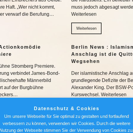
re Haft. „Wer nicht kommt,
muss jedoch abgesagt werden
ter verwarf die Berufung…
Weiterlesen
Weiterlesen
Actionkomödie
Berlin News : Islamis
miere
Anschlag ist die Quit
Wegsehen
gbühne Stromberg Premiere.
erung verbindet James-Bond-
Der islamistische Anschlag a
 klischeehafte Männerbild
grundlegende Defizite der Berl
iert auf der Burgbühne
Alexander King. Der BSW-Poli
Beckers…
Kurswechsel. Weiterlesen
Datenschutz & Cookies
Weiterlesen
Um unsere Webseite für Sie optimal zu gestalten und fortlaufend
verbessern zu können, verwenden wir Cookies. Durch die weitere
ür den Feed: Wie
Berlin News : Über de
Nutzung der Webseite stimmen Sie der Verwendung von Cookies zu