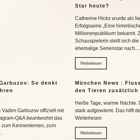
Star heute?
Catherine Hicks wurde als lie
Erfolgsserie „Eine himmlisch
Millionenpublikum bekannt. 
Schauspielerin stellt sich di
ehemalige Serienstar nach…
Weiterlesen
Garbuzov: So denkt
München News : Flus
ihren
den Tieren zusätzlich
Heiße Tage, warme Nächte. 
Vadim Garbuzov offiziell mit
stark aufgewärmt. Das hilft d
stagram-Q&A beantwortet das
Weiterlesen
– zum Kennenlernen, zum
…
Weiterlesen