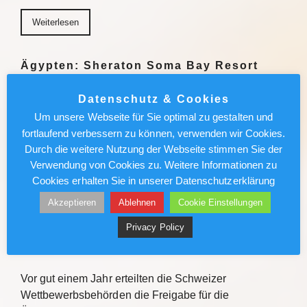
Weiterlesen
Ägypten: Sheraton Soma Bay Resort
umfassend renoviert
Datenschutz & Cookies
Das Sheraton Soma Bay Resort hat die umfassende
Um unsere Webseite für Sie optimal zu gestalten und
Modernisierung abgeschlossen. Alle 326 Zimmer
fortlaufend verbessern zu können, verwenden wir Cookies.
sowie Lobby und Restaurants des Fünf-Sterne-
Durch die weitere Nutzung der Webseite stimmen Sie der
Hauses in Ägypten wurden neu gestaltet. Quelle Das
Verwendung von Cookies zu. Weitere Informationen zu
Sheraton Soma Bay Resort hat…
Cookies erhalten Sie in unserer Datenschutzerklärung
Akzeptieren
Ablehnen
Cookie Einstellungen
Weiterlesen
Privacy Policy
Vtours: IT-Wechsel kommt voran
Vor gut einem Jahr erteilten die Schweizer
Wettbewerbsbehörden die Freigabe für die