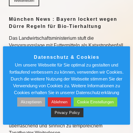
Weiterlesen
München News : Bayern lockert wegen
Dürre Regeln für Bio-Tierhaltung
Das Landwirtschaftsministerium stuft die
Versorgungslage mit Futtermitteln als Katastrophenfall
ein – das ermöglicht Bio-Bauern, auf
Datenschutz & Cookies
nichtökologisches Heu oder Silage auszuweichen.
Um unsere Webseite für Sie optimal zu gestalten und
Weiterlesen
fortlaufend verbessern zu können, verwenden wir Cookies.
Durch die weitere Nutzung der Webseite stimmen Sie der
Weiterlesen
Verwendung von Cookies zu. Weitere Informationen zu
Cookies erhalten Sie in unserer Datenschutzerklärung
München News : Absolut sehenswert!
Akzeptieren
Ablehnen
Cookie Einstellungen
„Carmen“ im Deutschen Theater
Privacy Policy
Enrique Gasa Valga verbindet Bizet und Mérimée
überraschend und sinnlich zu temporeichem
Tanztheater Weiterlesen