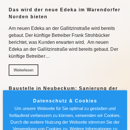
Das wird der neue Edeka im Warendorfer
Norden bieten
Am neuen Edeka an der Gallitzinstraße wird bereits
gebaut. Der künftige Betreiber Frank Strohbücker
berichtet, was Kunden erwarten wird. Am neuen
Edeka an der Gallitzinstraße wird bereits gebaut. Der
künftige Betreiber…
Weiterlesen
Baustelle in Neubeckum: Sanierung der
Straße „Im Vinkendahl“ auf Zielgeraden
Datenschutz & Cookies
In Neubeckum nähert sich die Kanal- und
Um unsere Webseite für Sie optimal zu gestalten und
Straßensanierung an der Straße „Im Vinkendahl“ dem
fortlaufend verbessern zu können, verwenden wir Cookies.
Ende. Die Stadt investiert 1,6 Millionen Euro in mehr
Durch die weitere Nutzung der Webseite stimmen Sie der
Sicherheit, Grün und Barrierefreiheit. In Neubeckum
Verwendung von Cookies zu. Weitere Informationen zu