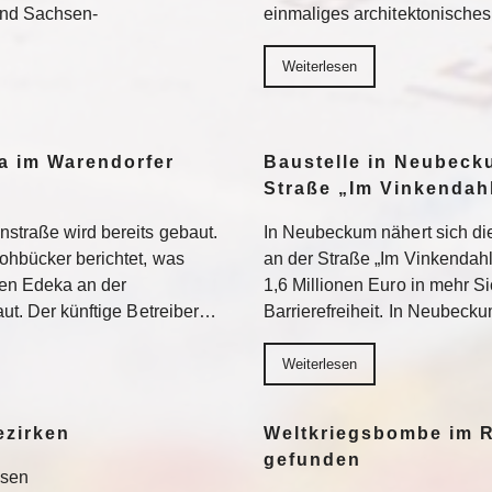
und Sachsen-
einmaliges architektonische
Weiterlesen
a im Warendorfer
Baustelle in Neubeck
Straße „Im Vinkendahl
nstraße wird bereits gebaut.
In Neubeckum nähert sich di
rohbücker berichtet, was
an der Straße „Im Vinkendahl
en Edeka an der
1,6 Millionen Euro in mehr S
aut. Der künftige Betreiber…
Barrierefreiheit. In Neubeck
Weiterlesen
ezirken
Weltkriegsbombe im R
gefunden
esen