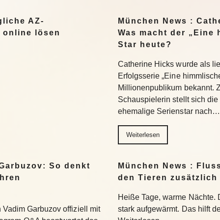
liche AZ-
München News : Cathe
 online lösen
Was macht der „Eine 
Star heute?
Catherine Hicks wurde als lie
Erfolgsserie „Eine himmlisch
Millionenpublikum bekannt. 
Schauspielerin stellt sich di
ehemalige Serienstar nach…
Weiterlesen
Garbuzov: So denkt
München News : Flus
ihren
den Tieren zusätzlich
Heiße Tage, warme Nächte. 
Vadim Garbuzov offiziell mit
stark aufgewärmt. Das hilft d