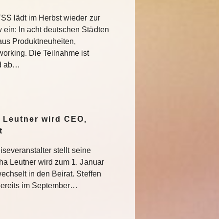
SS lädt im Herbst wieder zur
in: In acht deutschen Städten
aus Produktneuheiten,
rking. Die Teilnahme ist
nd ab…
 Leutner wird CEO,
at
severanstalter stellt seine
ha Leutner wird zum 1. Januar
hselt in den Beirat. Steffen
bereits im September…