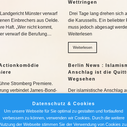
Wettringen
s Landgericht Münster verwarf
Drei Tage lang drehen sich
enen Einbrechers aus Oelde.
die Karussells. Ein beliebte
re Haft. „Wer nicht kommt,
muss jedoch abgesagt werden
ter verwarf die Berufung…
Weiterlesen
Weiterlesen
Actionkomödie
Berlin News : Islamis
miere
Anschlag ist die Quit
Wegsehen
gbühne Stromberg Premiere.
erung verbindet James-Bond-
Der islamistische Anschlag a
 klischeehafte Männerbild
grundlegende Defizite der Berl
Datenschutz & Cookies
iert auf der Burgbühne
Alexander King. Der BSW-Poli
Beckers…
Kurswechsel. Weiterlesen
Um unsere Webseite für Sie optimal zu gestalten und fortlaufend
verbessern zu können, verwenden wir Cookies. Durch die weitere
Nutzung der Webseite stimmen Sie der Verwendung von Cookies zu
Weiterlesen