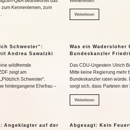
stagram-Q&A beantwortet das
Weiterlesen
– zum Kennenlernen, zum
…
Weiterlesen
ich Schwester“:
Was ein Wadersloher
mit Andrea Sawatzki
Bundeskanzler Friedr
 eine wildfremde
Das CDU-Urgestein Ulrich Bös
ZDF zeigt am
Mitte keine Regierung mehr 
Plötzlich Schwester“.
Bundeskanzler raten würde. 
ine hintergangene Ehefrau –
sorgt sich, dass Parteien der
Weiterlesen
: Angeklagter auf der
Abgesagt: Kein Feuer