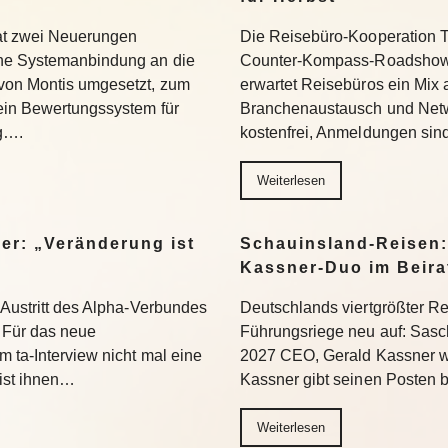
hat zwei Neuerungen
Die Reisebüro-Kooperation T
ine Systemanbindung an die
Counter-Kompass-Roadshow e
 von Montis umgesetzt, zum
erwartet Reisebüros ein Mix 
 ein Bewertungssystem für
Branchenaustausch und Netwo
ng….
kostenfrei, Anmeldungen si
Weiterlesen
er: „Veränderung ist
Schauinsland-Reisen:
Kassner-Duo im Beir
 Austritt des Alpha-Verbundes
Deutschlands viertgrößter Rei
Für das neue
Führungsriege neu auf: Sasc
 ta-Interview nicht mal eine
2027 CEO, Gerald Kassner wec
 ist ihnen…
Kassner gibt seinen Posten 
Weiterlesen