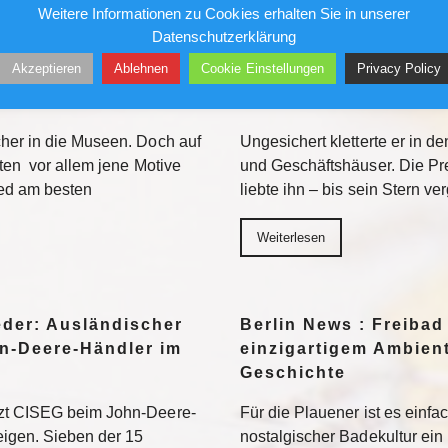
Weitere Informationen zu Cookies erhalten Sie in unserer
Datenschutzerklärung
ür den Feed: Wie
Berlin News : Über de
Akzeptieren
Ablehnen
Cookie Einstellungen
Privacy Policy
k auf Kunst
Alfred Torge und die 
Sensation
her in die Museen. Doch auf
Ungesichert kletterte er in 
ten vor allem jene Motive
und Geschäftshäuser. Die Pre
eed am besten
liebte ihn – bis sein Stern ve
Weiterlesen
eder: Ausländischer
Berlin News : Freibad
n-Deere-Händler im
einzigartigem Ambient
Geschichte
tzt CISEG beim John-Deere-
Für die Plauener ist es einfa
eigen. Sieben der 15
nostalgischer Badekultur ein