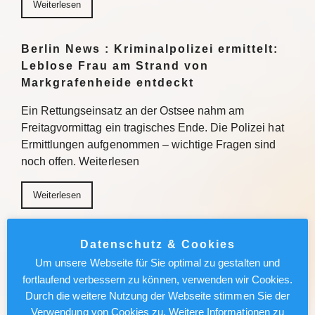
Weiterlesen
Berlin News : Kriminalpolizei ermittelt:
Leblose Frau am Strand von
Markgrafenheide entdeckt
Ein Rettungseinsatz an der Ostsee nahm am
Freitagvormittag ein tragisches Ende. Die Polizei hat
Ermittlungen aufgenommen – wichtige Fragen sind
noch offen. Weiterlesen
Weiterlesen
Berlin News : Warum Wetten auf
Datenschutz & Cookies
Polymarket in Deutschland strafbar sind
Um unsere Webseite für Sie optimal zu gestalten und
fortlaufend verbessern zu können, verwenden wir Cookies.
Polymarket ist in Deutschland gesperrt. Wer dort
Durch die weitere Nutzung der Webseite stimmen Sie der
trotzdem auf Wahlen, Kriege oder Gerichtsurteile
Verwendung von Cookies zu. Weitere Informationen zu