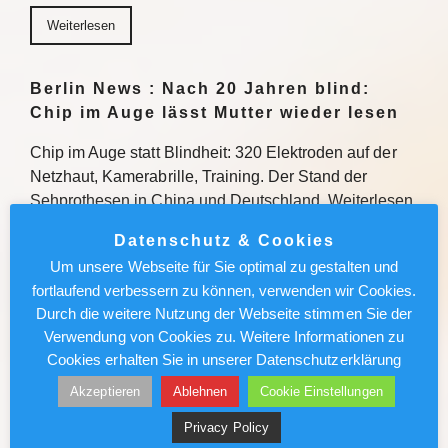
Weiterlesen
Berlin News : Nach 20 Jahren blind:
Chip im Auge lässt Mutter wieder lesen
Chip im Auge statt Blindheit: 320 Elektroden auf der
Netzhaut, Kamerabrille, Training. Der Stand der
Sehprothesen in China und Deutschland. Weiterlesen
Datenschutz & Cookies
Weiterlesen
Um unsere Webseite für Sie optimal zu gestalten und
fortlaufend verbessern zu können, verwenden wir Cookies.
Berlin News : Techno-Festival in
Durch die weitere Nutzung der Webseite stimmen Sie der
Thüringen: Polizei-Drohnen fangen
Verwendung von Cookies zu. Weitere Informationen zu
Cookies erhalten Sie in unserer Datenschutzerklärung
Schilderdiebe
Akzeptieren
Ablehnen
Cookie Einstellungen
An der Bleilochtalsperre bei Saalburg in Thüringen
tanzt gerade die Festivalgemeinde. Einige scheinen
Privacy Policy
nicht nur wegen der Musik zu kommen. Weiterlesen