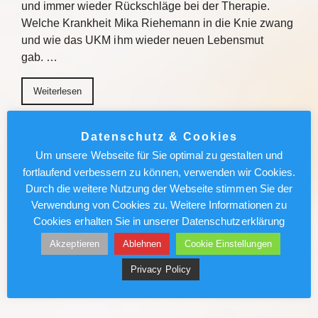
und immer wieder Rückschläge bei der Therapie.
Welche Krankheit Mika Riehemann in die Knie zwang
und wie das UKM ihm wieder neuen Lebensmut
gab. …
Weiterlesen
Ägypten: Sheraton Soma Bay Resort
Datenschutz & Cookies
umfassend renoviert
Um unsere Webseite für Sie optimal zu gestalten und
fortlaufend verbessern zu können, verwenden wir Cookies.
Das Sheraton Soma Bay Resort hat die umfassende
Durch die weitere Nutzung der Webseite stimmen Sie der
Modernisierung abgeschlossen. Alle 326 Zimmer
Verwendung von Cookies zu. Weitere Informationen zu
sowie Lobby und Restaurants des Fünf-Sterne-
Cookies erhalten Sie in unserer Datenschutzerklärung
Hauses in Ägypten wurden neu gestaltet. Quelle Das
Akzeptieren
Ablehnen
Cookie Einstellungen
Sheraton Soma Bay Resort hat…
Privacy Policy
Weiterlesen