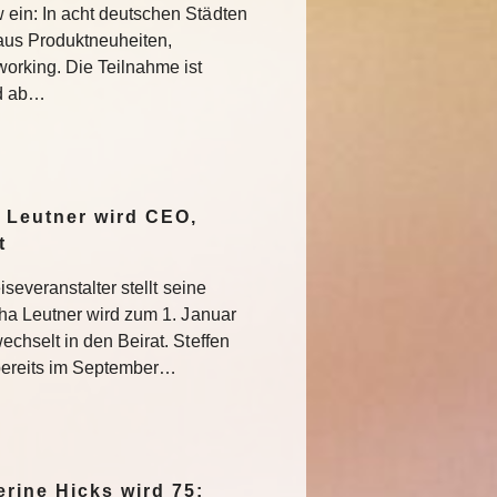
in: In acht deutschen Städten
aus Produktneuheiten,
rking. Die Teilnahme ist
nd ab…
 Leutner wird CEO,
at
severanstalter stellt seine
ha Leutner wird zum 1. Januar
hselt in den Beirat. Steffen
bereits im September…
rine Hicks wird 75: