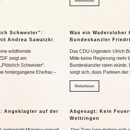
…
Weiterlesen
ich Schwester“:
Was ein Wadersloher
mit Andrea Sawatzki
Bundeskanzler Friedr
 eine wildfremde
Das CDU-Urgestein Ulrich Bös
ZDF zeigt am
Mitte keine Regierung mehr 
Plötzlich Schwester“.
Bundeskanzler raten würde. 
ine hintergangene Ehefrau –
sorgt sich, dass Parteien der
Weiterlesen
: Angeklagter auf der
Abgesagt: Kein Feuer
Wettringen
s Landgericht Münster verwarf
Drei Tage lang drehen sich