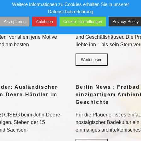
ür den Feed: Wie
Berlin News : Über de
Weitere Informationen zu Cookies erhalten Sie in unserer
k auf Kunst
Alfred Torge und die 
Datenschutzerklärung
Sensation
Akzeptieren
Ablehnen
Cookie Einstellungen
Privacy Policy
her in die Museen. Doch auf
Ungesichert kletterte er in 
ten vor allem jene Motive
und Geschäftshäuser. Die Pre
eed am besten
liebte ihn – bis sein Stern ve
Weiterlesen
eder: Ausländischer
Berlin News : Freibad
n-Deere-Händler im
einzigartigem Ambient
Geschichte
tzt CISEG beim John-Deere-
Für die Plauener ist es einfa
eigen. Sieben der 15
nostalgischer Badekultur ein
und Sachsen-
einmaliges architektonische