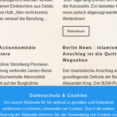
enen Einbrechers aus Oelde.
die Karussells. Ein beliebte
re Haft. „Wer nicht kommt,
muss jedoch abgesagt werden
ter verwarf die Berufung…
Weiterlesen
Weiterlesen
Actionkomödie
Berlin News : Islamis
miere
Anschlag ist die Quit
Wegsehen
gbühne Stromberg Premiere.
erung verbindet James-Bond-
Der islamistische Anschlag a
 klischeehafte Männerbild
grundlegende Defizite der Berl
iert auf der Burgbühne
Alexander King. Der BSW-Poli
Beckers…
Kurswechsel. Weiterlesen
Datenschutz & Cookies
Weiterlesen
Um unsere Webseite für Sie optimal zu gestalten und fortlaufend
verbessern zu können, verwenden wir Cookies. Durch die weitere
Nutzung der Webseite stimmen Sie der Verwendung von Cookies zu