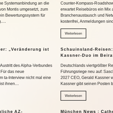
ine Systemanbindung an die
Counter-Kompass-Roadshow e
 von Montis umgesetzt, zum
erwartet Reisebüros ein Mix 
 ein Bewertungssystem für
Branchenaustausch und Netwo
ng….
kostenfrei, Anmeldungen si
Weiterlesen
er: „Veränderung ist
Schauinsland-Reisen:
Kassner-Duo im Beir
 Austritt des Alpha-Verbundes
Deutschlands viertgrößter Rei
Für das neue
Führungsriege neu auf: Sasc
 ta-Interview nicht mal eine
2027 CEO, Gerald Kassner wec
 ist ihnen…
Kassner gibt seinen Posten 
Weiterlesen
liche AZ-
München News : Cathe