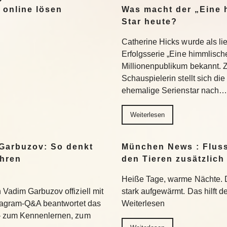
 online lösen
Was macht der „Eine 
Star heute?
Catherine Hicks wurde als lie
Erfolgsserie „Eine himmlisch
Millionenpublikum bekannt. 
Schauspielerin stellt sich di
ehemalige Serienstar nach…
Weiterlesen
Garbuzov: So denkt
München News : Flus
ihren
den Tieren zusätzlich
Heiße Tage, warme Nächte. 
Vadim Garbuzov offiziell mit
stark aufgewärmt. Das hilft d
stagram-Q&A beantwortet das
Weiterlesen
– zum Kennenlernen, zum