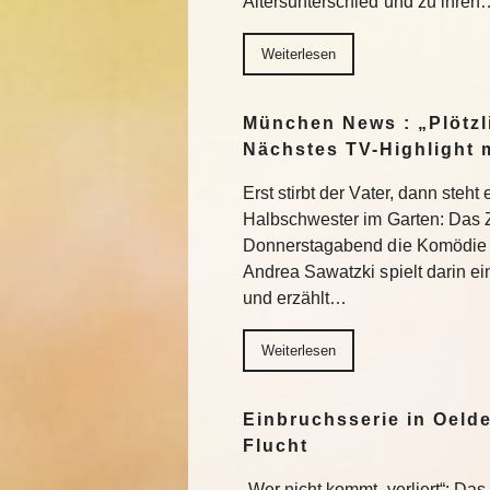
Altersunterschied und zu ihren
Weiterlesen
München News : „Plötzl
Nächstes TV-Highlight 
Erst stirbt der Vater, dann steht
Halbschwester im Garten: Das 
Donnerstagabend die Komödie „
Andrea Sawatzki spielt darin e
und erzählt…
Weiterlesen
Einbruchsserie in Oelde
Flucht
„Wer nicht kommt, verliert“: Da